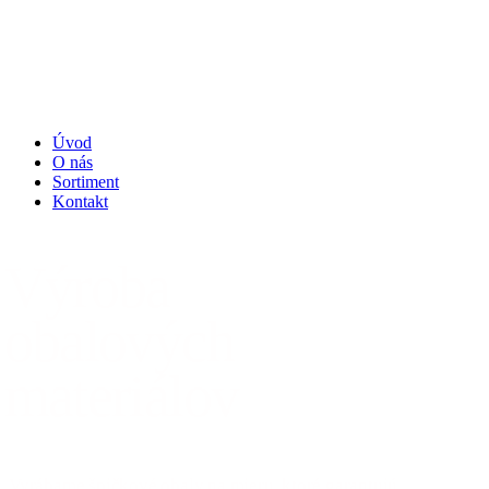
Úvod
O nás
Sortiment
Kontakt
Výroba
obalových
materiálov
Vyrábame špičkové obaly na mieru, ktoré garantujú