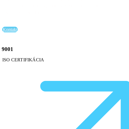
maximálnu ochranu výrobkov, efektívnu manipuláciu a
spoľahlivú logistiku.
Kontakt
9001
ISO CERTIFIKÁCIA