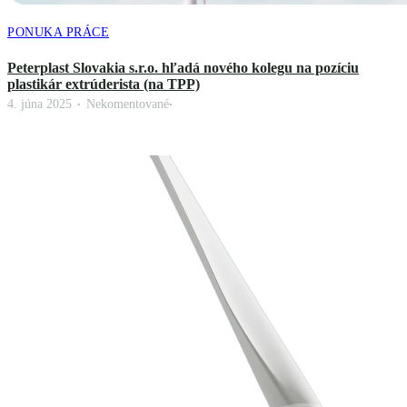
PONUKA PRÁCE
Peterplast Slovakia s.r.o. hľadá nového kolegu na pozíciu
plastikár extrúderista (na TPP)
4. júna 2025
Nekomentované
•
•